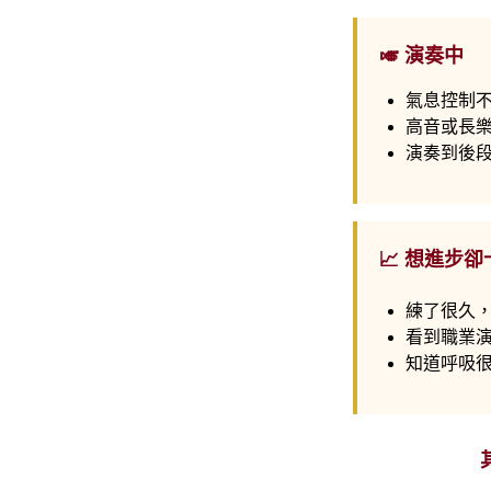
🎺 演奏中
氣息控制
高音或長
演奏到後
📈 想進步卻
練了很久
看到職業
知道呼吸