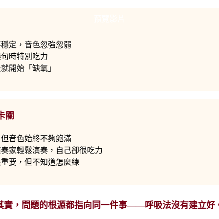
預覽影片
預覽影片
不穩定，音色忽強忽弱
樂句時特別吃力
段就開始「缺氧」
卡關
，但音色始終不夠飽滿
演奏家輕鬆演奏，自己卻很吃力
很重要，但不知道怎麼練
其實，問題的根源都指向同一件事——
呼吸法沒有建立好