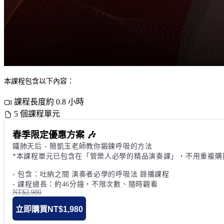
本課程包含以下內容：
課程長度約 0.8 小時
5 個課程單元
春季限定優惠方案 🎶
鐵肺天后 - 簡凱玉老師教你鍛鍊呼吸的方法

*本課程單元已包含在「管樂人必學的精品演奏課」，不用重複購買
- 包含：吐納之間 演奏者必學的呼吸法 錄播課程

- 課程總長：約46分鐘，不限次數、隨時觀看
NT$2,980
立即購買
NT$1,980