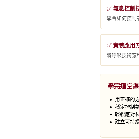
✅ 氣息控制
學會如何控制
✅ 實戰應用
將呼吸技術應
學完這堂課
用正確的
穩定控制
輕鬆應對
建立可持