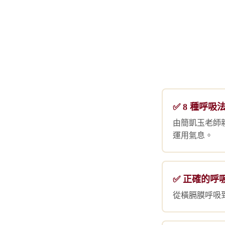
✅ 8 種呼吸
由簡凱玉老師
運用氣息。
✅ 正確的呼
從橫膈膜呼吸