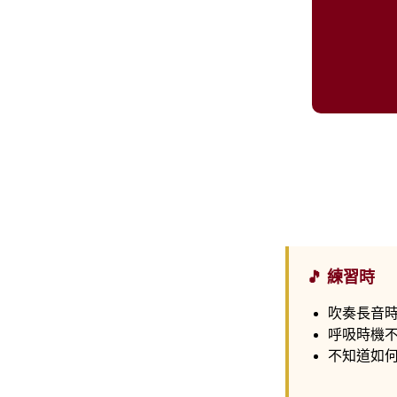
🎵 練習時
吹奏長音
呼吸時機
不知道如