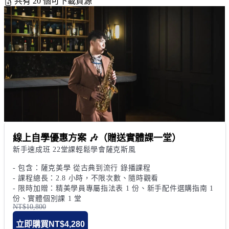
共有 20 個可下載資源
線上自學優惠方案 🎶（贈送實體課一堂）
新手速成班 22堂課輕鬆學會薩克斯風 

- 包含：薩克美學 從古典到流行 錄播課程

- 課程總長：2.8 小時，不限次數、隨時觀看

- 限時加贈：精美學員專屬指法表 1 份、新手配件選購指南 1 
份、實體個別課 1 堂
NT$10,800
立即購買
NT$4,280