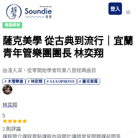
登入
暢銷課程
薩克美學 從古典到流行｜宜蘭
青年管樂團團長 林奕翔
由淺入深，從零開始學會吹奏八首經典曲目
#
木管樂器
#
林奕翔
#
SAXOPHONE
#
薩克斯風
林奕翔
5
2 則評論
課程簡介
課程要點
課程內容
關於講師
常見問題
課前問答