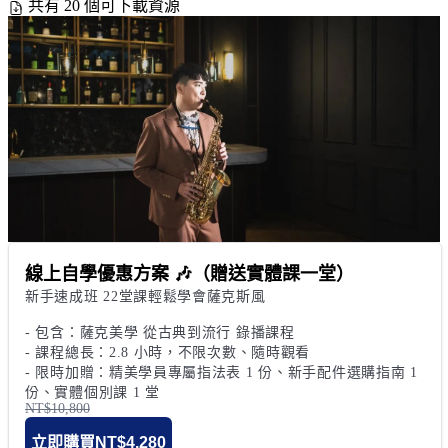
共有 20 個可下載資源
線上自學優惠方案 🎶（贈送實體課一堂）
新手速成班 22堂課輕鬆學會薩克斯風 

- 包含：薩克美學 從古典到流行 錄播課程

- 課程總長：2.8 小時，不限次數、隨時觀看

- 限時加贈：精美學員專屬指法表 1 份、新手配件選購指南 1 
份、實體個別課 1 堂
NT$10,800
立即購買
NT$4,280