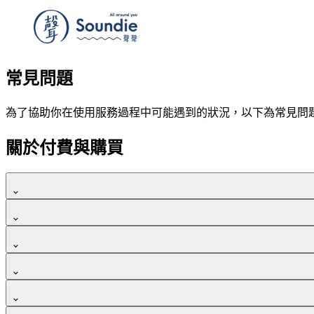
常見問題
為了協助你在使用服務過程中可能遇到的狀況，以下為常見問
關於付費與購買
點選課程「立即購買」按鈕，在結帳前，會看到「優惠代碼」
請輸入你的優惠券代碼後，直接按「Enter 輸入鍵」，或是點
我們可接受信用卡一次付清，網路 ATM、實體 ATM 轉帳以
小提醒：優惠代碼大小寫皆需一致才可兌換。
我們有提供電子發票，課程購買後，會直接寄送到您註冊的 Emai
分期付款，目前可接受中信與台新信用卡刷卡分期。
可以打統編，請記得在付款時「發票類型」選擇「統編發票」，並