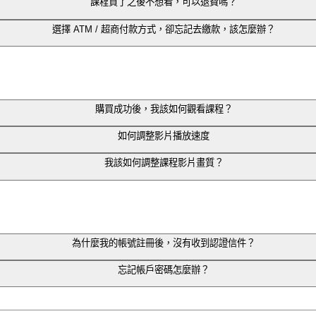
課程買了之後不想看，可以退費嗎？
請退費。
中國的學員，無法做完全保證。
選擇 ATM / 超商付款方式，卻忘記去繳款，該怎麼辦？
程測試喔！
效益。
contact@soundie.com.tw
會有專人審核後受理退費。
期限已過，而失去當時優惠價格的情形發生哦！
購買成功後，我該如何觀看課程？
如何調整影片播放速度
我該如何調整課程影片畫質？
、2 等速度可自由調整。
擇。
頁瀏覽器，可點選影片右下角齒輪按鈕調整畫質。
為什麼我的帳號註冊後，沒有收到認證信件？
網路環境網速調整畫質，無法手動調整。
你購買的課程即可觀課！
電子信箱通知信」。
忘記帳戶密碼怎麼辦？
學院登入頁面
。
來信至
contact@soundie.com.tw
，將有專人為你處理。