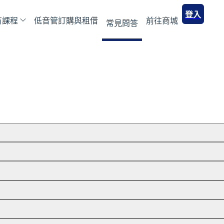
登入
有課程
低音管訂購與租借
前往商城
常見問答
ail 信箱。