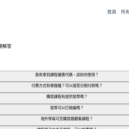
首頁
所
題解答
我有拿到課程優惠代碼，該如何使用？
欄位。
付費方式有哪幾種？可以接受分期付款嗎？
選「套用」即可！
購買課程有提供發票嗎？
及超商代碼繳費。
發票可以打統編嗎？
l 信箱。
海外學員可否購買跟觀看課程？
輸入統一編號與公司抬頭，之後會寄送電子發票到註冊時留的 Em