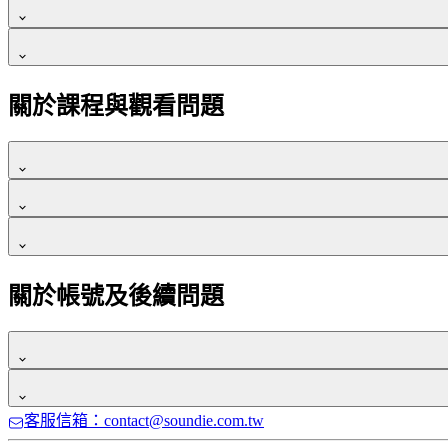
可以！歡迎各地學員一同來上課，付款方式請選擇信用卡。
若在購買後 7 天內，確認未觀看正式課程影片、檔案，皆可申
根據我們的經驗，多數海外學員應該都可以正常觀看，
唯身處
如果擔心因網路連線問題，無法觀看課程，可以先點選試看課
逾期未繳款，訂單系統將自動判定為「已失效」，將不具任何
請提供你購買時輸入的姓名、電子信箱並明退費原因，來信至
關於課程與觀看問題
提醒你，請務必在 7 日繳費期限內完成繳費，避免造成繳費
購買課程、付款成功之後，你的上課權限就直接開通囉！
你可以使用電腦、手機及平板裝置觀看。
可以點選影片右下角齒輪按鈕，會有 0.75、正常、1.25、1.5
購課後，觀課方式如下：
目前平台影片畫質提供1080p、720p、360p、270p 可供選
關於帳號及後續問題
使用電腦裝置：Chrome、Edge,、Firefox、IE 等網
1.請前往學院網站右上方點選「
登入
」
使用行動裝置 （IOS／Android） ，會自動根據你所處的
2.確認登入後，到「我的購買」，點選「我的課程」，找到
通常帳號註冊後，會立刻收到一封，由系統自動發送的「驗證
Step 1：請到 Teachify 學院，點擊右上方「登入」按鈕，到
建議可先到垃圾郵件，或「促銷類別」做進一步確認，你也可
客服信箱：contact@soundie.com.tw