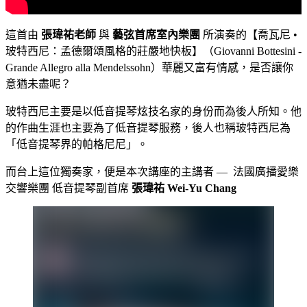
這首由
張瑋祐老師
與
藝弦首席室內樂團
所演奏的【喬瓦尼 •
玻特西尼：孟德爾頌風格的莊嚴地快板】（Giovanni Bottesini -
Grande Allegro alla Mendelssohn
）華麗又富有情感，是否讓你
意猶未盡呢？
玻特西尼主要是以
低音提琴炫技
名家的身份而為後人所知。他
的作曲生涯也主要為了低音提琴服務，後人也稱玻特西尼為
「低音提琴界的
帕格尼尼
」。
而台上這位獨奏家，便是本次講座的主講者
—
法國廣播愛樂
交響樂團 低音提琴副首席
張瑋祐 Wei-Yu Chang